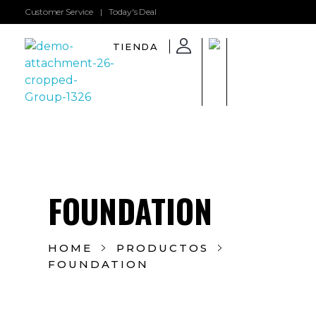
Customer Service
|
Today's Deal
TIENDA
GarboShop
FOUNDATION
HOME
PRODUCTOS
FOUNDATION